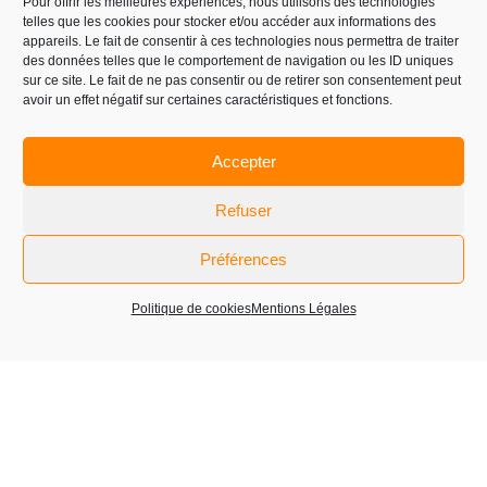
Pour offrir les meilleures expériences, nous utilisons des technologies
LIRE PLUS
telles que les cookies pour stocker et/ou accéder aux informations des
appareils. Le fait de consentir à ces technologies nous permettra de traiter
des données telles que le comportement de navigation ou les ID uniques
sur ce site. Le fait de ne pas consentir ou de retirer son consentement peut
avoir un effet négatif sur certaines caractéristiques et fonctions.
« Précédent
1
2
3
4
5
6
…
15
Suivant »
Accepter
Refuser
Préférences
Politique de cookies
Mentions Légales
1er pole mondial du flaconnage de luxe,
de la vallée de Bresle
Ruelle Sémichon – Quartier Morris
76260 EU