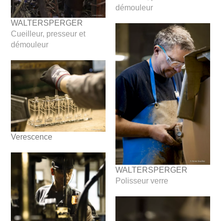
démouleur
WALTERSPERGER
Cueilleur, presseur et
démouleur
Verescence
WALTERSPERGER
Polisseur verre