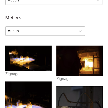
Métiers
Métiers
Métiers
Zignago
Zignago