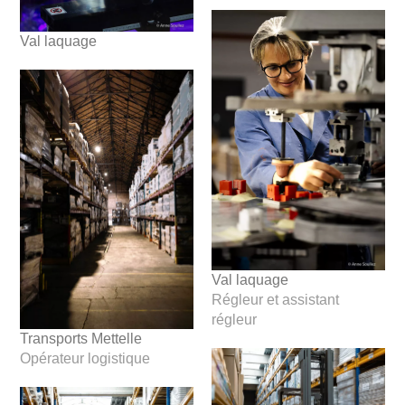
Val laquage
Val laquage
Régleur et assistant
régleur
Transports Mettelle
Opérateur logistique