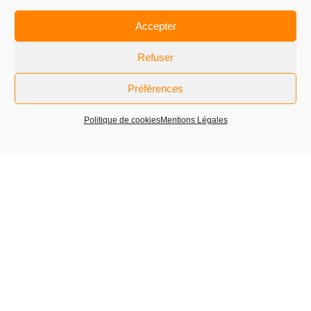
Accepter
Somobresle
Refuser
Polisseur moule
Préférences
Politique de cookies
Mentions Légales
SGD Pharma
SGD Pharma
SGD Pharma
SGD Pharma
Conducteur machine IS