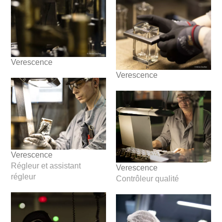
Verescence
Verescence
Verescence
Régleur et assistant
Verescence
régleur
Contrôleur qualité