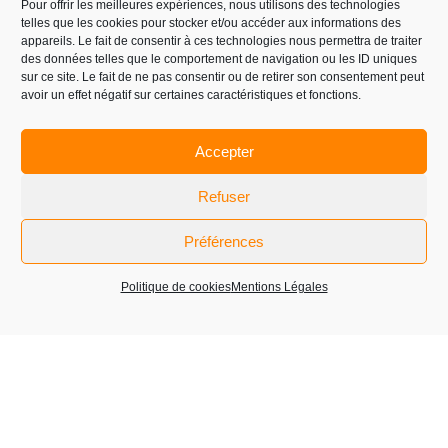
Pour offrir les meilleures expériences, nous utilisons des technologies
La société participe au Luxepack Monaco,
telles que les cookies pour stocker et/ou accéder aux informations des
événement incontournable du packaging de
appareils. Le fait de consentir à ces technologies nous permettra de traiter
Luxe, où elle y présente ses collaborations
des données telles que le comportement de navigation ou les ID uniques
nouvelles – 02 au 04 Octobre 2023 au Grimaldi
sur ce site. Le fait de ne pas consentir ou de retirer son consentement peut
avoir un effet négatif sur certaines caractéristiques et fonctions.
Forum.
Accepter
LIRE PLUS
Refuser
Préférences
1
2
3
Suivant »
Politique de cookies
Mentions Légales