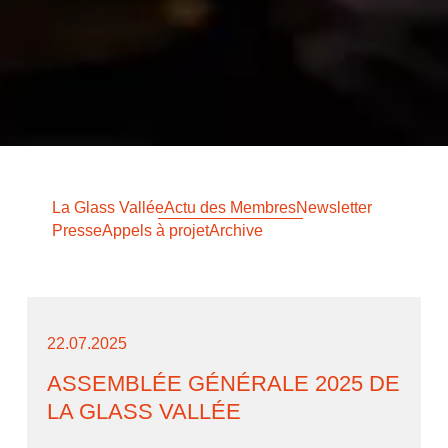
La Glass Vallée
Actu des Membres
Newsletter
Presse
Appels à projet
Archive
22.07.2025
ASSEMBLÉE GÉNÉRALE 2025 DE
LA GLASS VALLÉE