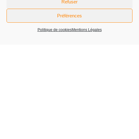
Refuser
Préférences
Message
Politique de cookies
Mentions Légales
En soumettant ce formulaire, j’accepte que les
informations saisies soient exploitées dans le cadre de la
relation commerciale qui peut en découler.
Nos financeurs :