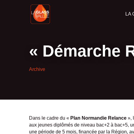
LA 
« Démarche 
Archive
Dans le cadre du «
Plan Normandie Relance
», 
aux jeunes diplômés de niveau bac+2 à bac+5, une i
une période de 5 mois, financée par la Région, a