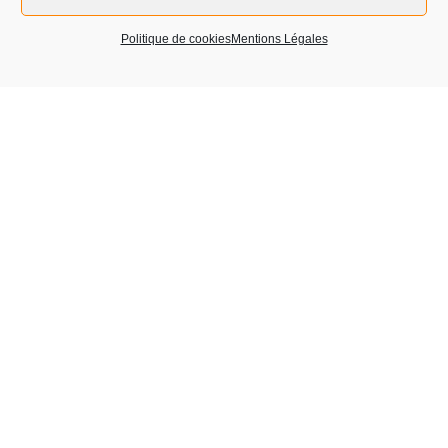
Politique de cookies
Mentions Légales
En soumettant ce formulaire, j’accepte que les
informations saisies soient exploitées dans le cadre de la
relation commerciale qui peut en découler.
Nos financeurs :