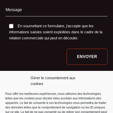
Message
En soumettant ce formulaire, j’accepte que les
informations saisies soient exploitées dans le cadre de la
relation commerciale qui peut en découler.
Nos financeurs :
Gérer le consentement aux
cookies
Pour offrir les meilleures expériences, nous utilisons des technologies
telles que les cookies pour stocker et/ou accéder aux informations des
appareils. Le fait de consentir à ces technologies nous permettra de traiter
des données telles que le comportement de navigation ou les ID uniques
sur ce site. Le fait de ne pas consentir ou de retirer son consentement peut