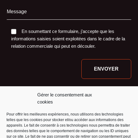
Message
En soumettant ce formulaire, j’accepte que les
informations saisies soient exploitées dans le cadre de la
relation commerciale qui peut en découler.
Nos financeurs :
Gérer le consentement aux
cookies
Pour offrir les meilleures expériences, nous utilisons des technologies
telles que les cookies pour stocker et/ou accéder aux informations des
appareils. Le fait de consentir à ces technologies nous permettra de traiter
des données telles que le comportement de navigation ou les ID uniques
sur ce site. Le fait de ne pas consentir ou de retirer son consentement peut