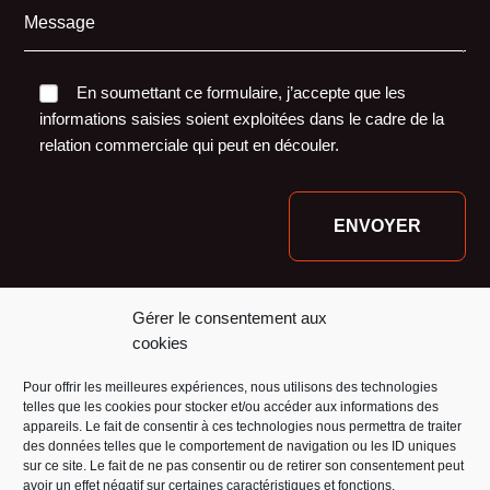
Message
En soumettant ce formulaire, j’accepte que les
informations saisies soient exploitées dans le cadre de la
relation commerciale qui peut en découler.
Nos financeurs :
Gérer le consentement aux
cookies
Pour offrir les meilleures expériences, nous utilisons des technologies
telles que les cookies pour stocker et/ou accéder aux informations des
appareils. Le fait de consentir à ces technologies nous permettra de traiter
des données telles que le comportement de navigation ou les ID uniques
sur ce site. Le fait de ne pas consentir ou de retirer son consentement peut
avoir un effet négatif sur certaines caractéristiques et fonctions.